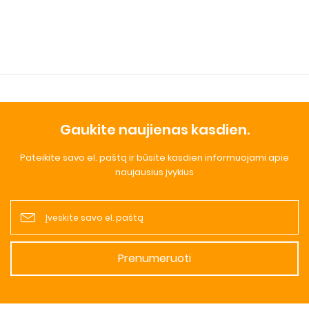
Gaukite naujienas kasdien.
Pateikite savo el. paštą ir būsite kasdien informuojami apie
naujausius įvykius
Prenumeruoti