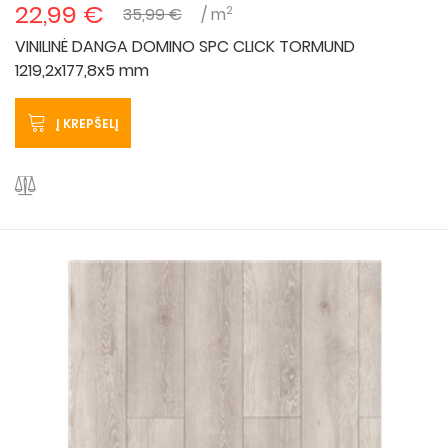
22,99 €
2
35,99 €
/ m
VINILINĖ DANGA DOMINO SPC CLICK TORMUND
1219,2x177,8x5 mm
Į KREPŠELĮ