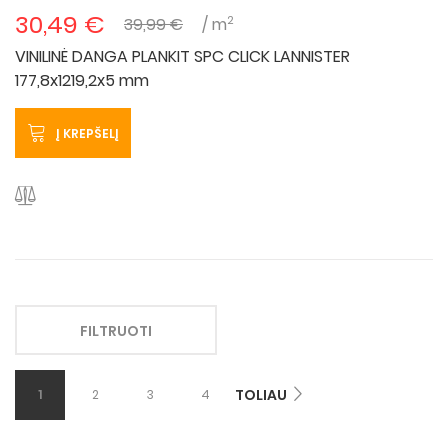
30,49 €
2
39,99 €
/ m
VINILINĖ DANGA PLANKIT SPC CLICK LANNISTER
177,8x1219,2x5 mm
Į KREPŠELĮ
FILTRUOTI
TOLIAU
1
2
3
4