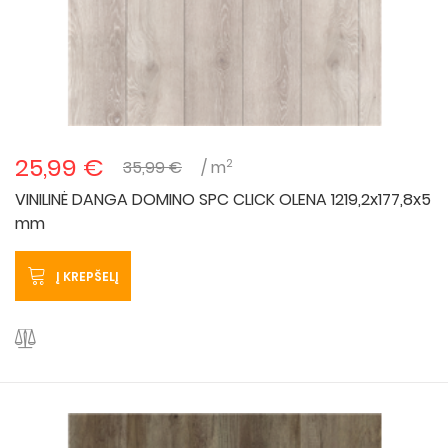
25,99 €
2
35,99 €
/ m
VINILINĖ DANGA DOMINO SPC CLICK OLENA 1219,2x177,8x5
mm
Į KREPŠELĮ