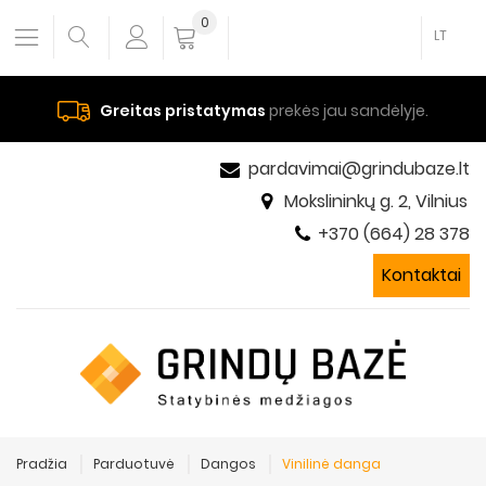
0
LT
Greitas pristatymas
prekės jau sandėlyje.
pardavimai@grindubaze.lt
Mokslininkų g. 2, Vilnius
+370 (664) 28 378
Kontaktai
Pradžia
Parduotuvė
Dangos
Vinilinė danga