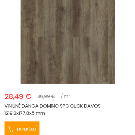
28,49 €
2
36,99 €
/ m
VINILINĖ DANGA DOMINO SPC CLICK DAVOS
1219,2x177,8x5 mm
Į KREPŠELĮ