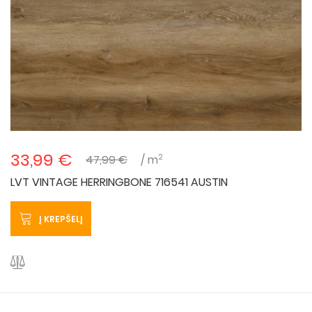
33,99 €
2
47,99 €
/ m
LVT VINTAGE HERRINGBONE 716541 AUSTIN
Į KREPŠELĮ