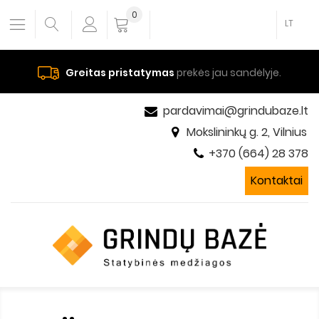
0
LT
Greitas pristatymas
prekės jau sandėlyje.
pardavimai@grindubaze.lt
Mokslininkų g. 2, Vilnius
+370 (664) 28 378
Kontaktai