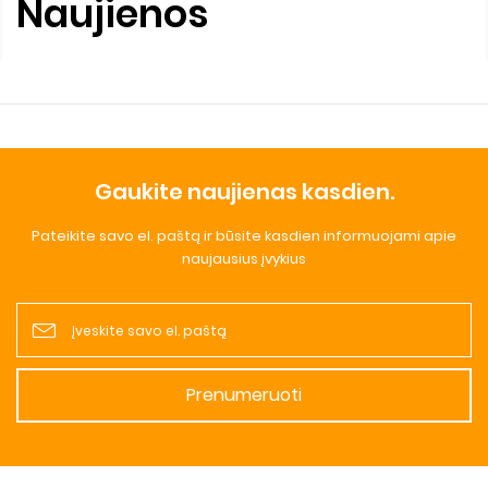
Naujienos
Gaukite naujienas kasdien.
Pateikite savo el. paštą ir būsite kasdien informuojami apie
naujausius įvykius
Prenumeruoti