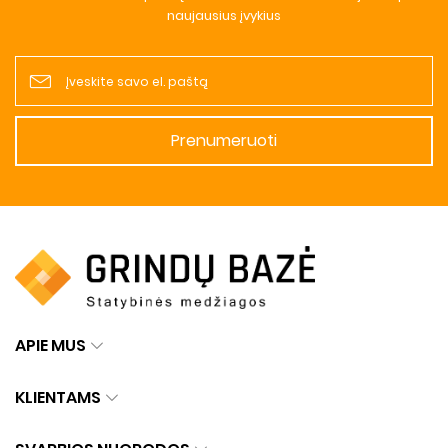
naujausius įvykius
Prenumeruoti
APIE MUS
KLIENTAMS