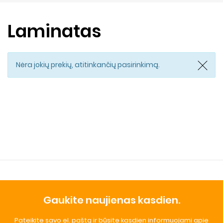
Laminatas
Nėra jokių prekių, atitinkančių pasirinkimą.
Gaukite naujienas kasdien.
Pateikite savo el. paštą ir būsite kasdien informuojami apie