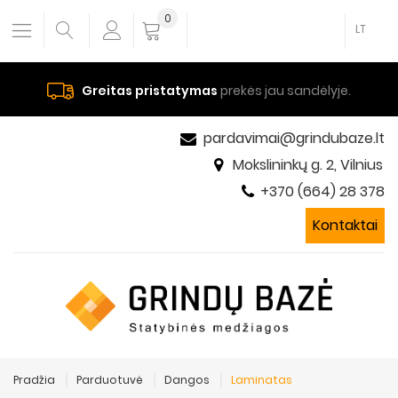
0
LT
Greitas pristatymas
prekės jau sandėlyje.
pardavimai@grindubaze.lt
Mokslininkų g. 2, Vilnius
+370 (664) 28 378
Kontaktai
Pradžia
Parduotuvė
Dangos
Laminatas