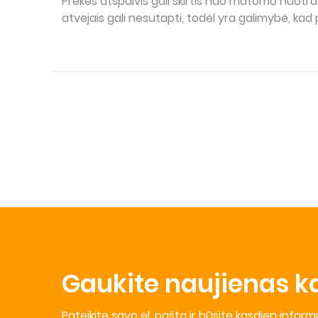
Prekės atspalvis gali skirtis nuo matomo nuotra
atvejais gali nesutapti, todėl yra galimybė, kad 
Gaukite naujienas k
Pateikite savo el. paštą ir būsite kasdien infor