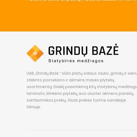
UAB „Grindų Bazė “ siūlo platų vidaus, lauko, grindų ir sien
stiklinto porceliano ir akmens masės plytelių
asortimentą. Didelį pasirinkimą kitų statybinių medžiagų
laminato, klinkerio plytelių, eco cluster akmens panelių,
santechnikos prekių. Visas prekes turime sandėlyje
Vilniuje.