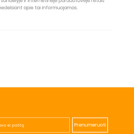
 sandėlyje ir internetinėje parduotuvėje retais
a nedelsiant apie tai informuojamas.
Prenumeruoti