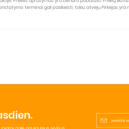
ukoje. Prekės aprašymas yra bendro pobūdžio. Prekių likutis
pristatymo terminai gali pasikeisti, tokiu atveju Pirkėjas yr
asdien.
muojami apie naujausius įvykius