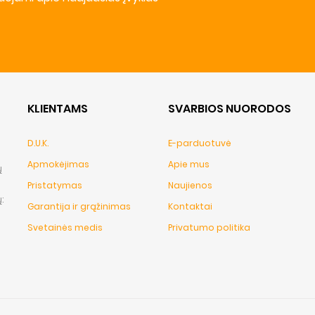
KLIENTAMS
SVARBIOS NUORODOS
D.U.K.
E-parduotuvė
Apmokėjimas
Apie mus
ų
Pristatymas
Naujienos
:
Garantija ir grąžinimas
Kontaktai
Svetainės medis
Privatumo politika