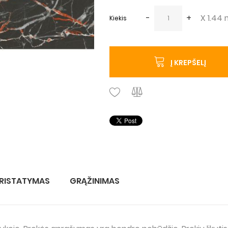
-
+
X 1.44
Kiekis
Į KREPŠELĮ
RISTATYMAS
GRĄŽINIMAS