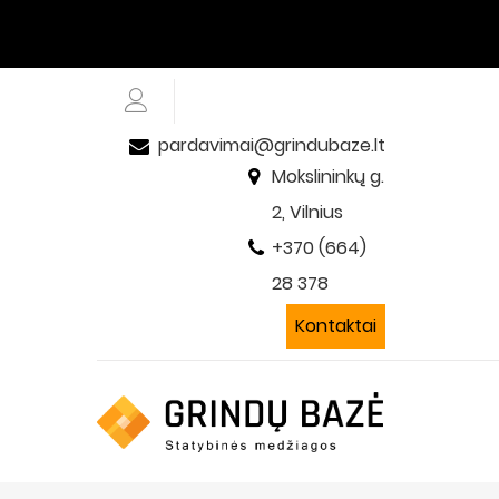
pardavimai@grindubaze.lt
Mokslininkų g.
2, Vilnius
+370 (664)
28 378
Kontaktai