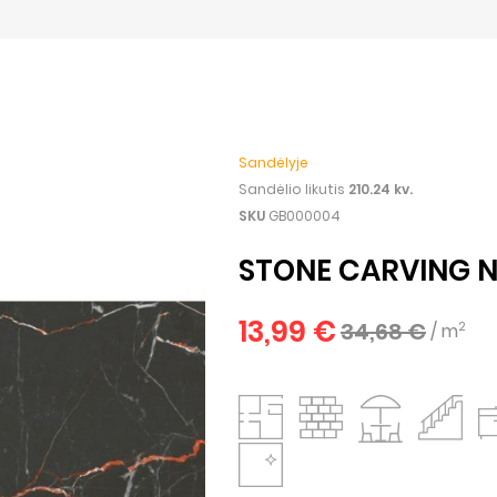
Sandėlyje
Sandėlio likutis
210.24 kv.
SKU
GB000004
STONE CARVING N
13,99 €
34,68 €
2
/ m